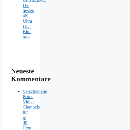
Unterschied:
Die
besten
4K
Ultra
HD-
Blu-
rays
Neueste
Kommentare
Verschiedene
Prime
Video
Channels
für
je
99
Cent