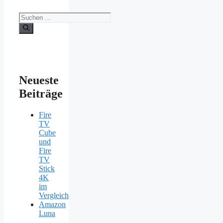
Suchen
nach:
Neueste
Beiträge
Fire
TV
Cube
und
Fire
TV
Stick
4K
im
Vergleich
Amazon
Luna
–