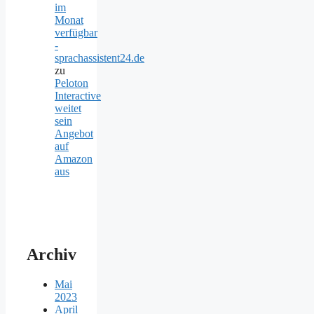
im
Monat
verfügbar
-
sprachassistent24.de
zu
Peloton
Interactive
weitet
sein
Angebot
auf
Amazon
aus
Archiv
Mai
2023
April