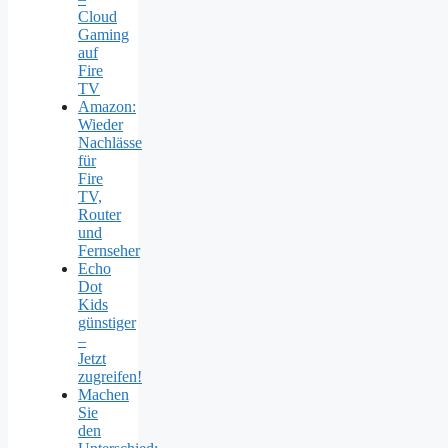
Cloud
Gaming
auf
Fire
TV
Amazon:
Wieder
Nachlässe
für
Fire
TV,
Router
und
Fernseher
Echo
Dot
Kids
günstiger
–
Jetzt
zugreifen!
Machen
Sie
den