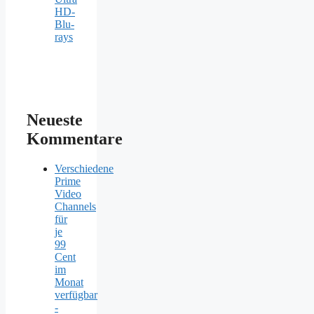
HD-
Blu-
rays
Neueste
Kommentare
Verschiedene
Prime
Video
Channels
für
je
99
Cent
im
Monat
verfügbar
-