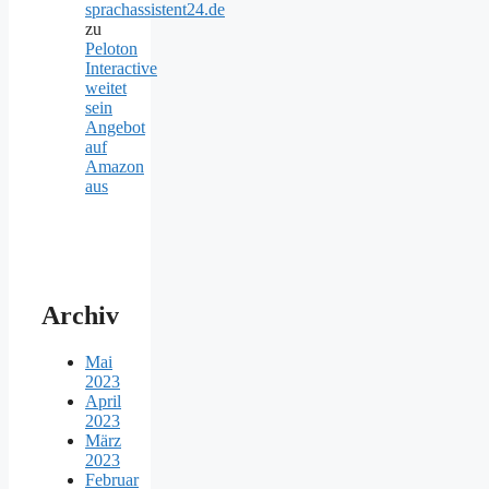
sprachassistent24.de
zu
Peloton
Interactive
weitet
sein
Angebot
auf
Amazon
aus
Archiv
Mai
2023
April
2023
März
2023
Februar