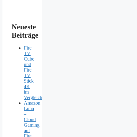
Neueste
Beiträge
Fire
TV
Cube
und
Fire
TV
Stick
4K
im
Vergleich
Amazon
Luna
–
Cloud
Gaming
auf
Fire