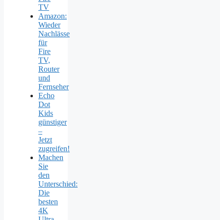
TV
Amazon:
Wieder
Nachlässe
für
Fire
TV,
Router
und
Fernseher
Echo
Dot
Kids
günstiger
–
Jetzt
zugreifen!
Machen
Sie
den
Unterschied:
Die
besten
4K
Ultra