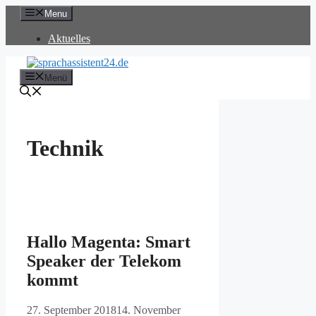
Zum
Menu
Inhalt
springen
Aktuelles
Menü
Technik
Hallo Magenta: Smart
Speaker der Telekom
kommt
27. September 2018
14. November