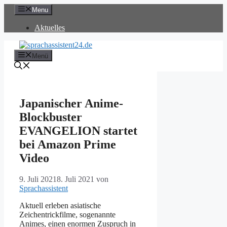
Zum
Menu
Inhalt
springen
Aktuelles
Menü
Japanischer Anime-
Blockbuster
EVANGELION startet
bei Amazon Prime
Video
9. Juli 2021
8. Juli 2021
von
Sprachassistent
Aktuell erleben asiatische
Zeichentrickfilme, sogenannte
Animes, einen enormen Zuspruch in