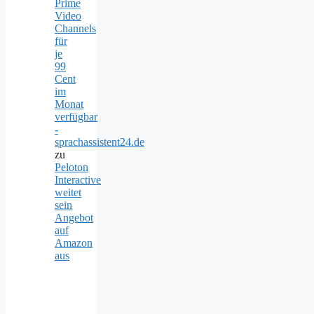
Prime
Video
Channels
für
je
99
Cent
im
Monat
verfügbar
-
sprachassistent24.de
zu
Peloton
Interactive
weitet
sein
Angebot
auf
Amazon
aus