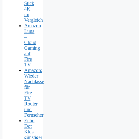
Stick
4K
im
Vergleich
Amazon
Luna
–
Cloud
Gaming
auf
Fire
TV
Amazon:
Wieder
Nachlässe
für
Fire
TV,
Router
und
Fernseher
Echo
Dot
Kids
günstiger