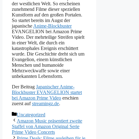
der westlichen Welt. So erscheinen
zunehmend Filme dieser speziellen
Kunstform auf den großen Portalen.
So startet bereits im Augst der
japanische
Anime-Blockbuster
EVANGELION bei Amazon Prime
Video. Der mehrteilige Streifen spielt
in einer Welt, die durch ein
katastrophales Ereignis erschüttert
wurde. Die Geschichte dreht sich um
Evangelion, einem künstlichen
Menschen und humanoide
Mehrzweckwaffe sowie einer
unbekannten Lebensform.
Der Beitrag
Japanischer Anime-
Blockbuster EVANGELION startet
bei Amazon Prime Video
erschien
zuerst auf
streamingz.de
.
Kategorien
Uncategorized
Amazon Music präsentiert zweite
Staffel von Amazon Original Serie
Prime Video Concerts
Prime Deals: Filme ausleihen für je