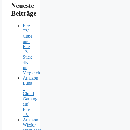
Neueste
Beiträge
Fire
TV
Cube
und
Fire
TV
Stick
4K
im
Vergleich
Amazon
Luna
–
Cloud
Gaming
auf
Fire
TV
Amazon:
Wieder