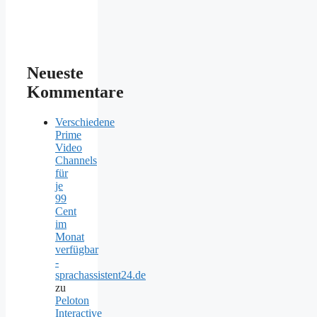
Neueste
Kommentare
Verschiedene
Prime
Video
Channels
für
je
99
Cent
im
Monat
verfügbar
-
sprachassistent24.de
zu
Peloton
Interactive