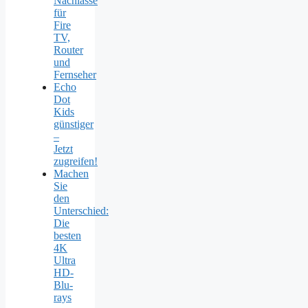
Nachlässe
für
Fire
TV,
Router
und
Fernseher
Echo
Dot
Kids
günstiger
–
Jetzt
zugreifen!
Machen
Sie
den
Unterschied:
Die
besten
4K
Ultra
HD-
Blu-
rays