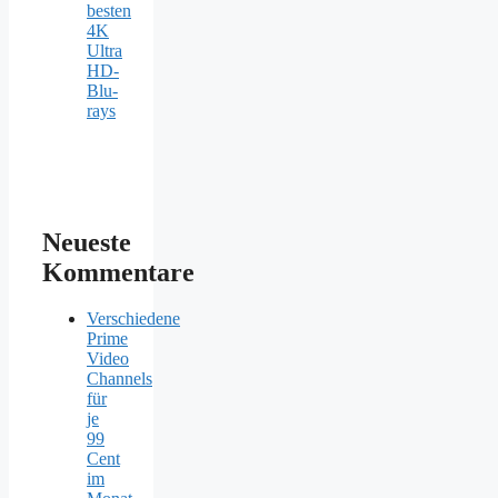
besten
4K
Ultra
HD-
Blu-
rays
Neueste
Kommentare
Verschiedene
Prime
Video
Channels
für
je
99
Cent
im