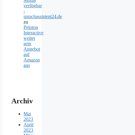
Monat
verfügbar
-
sprachassistent24.de
zu
Peloton
Interactive
weitet
sein
Angebot
auf
Amazon
aus
Archiv
Mai
2023
April
2023