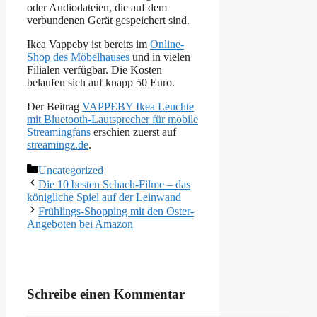
oder Audiodateien, die auf dem
verbundenen Gerät gespeichert sind.
Ikea Vappeby ist bereits im
Online-
Shop des Möbelhauses
und in vielen
Filialen verfügbar. Die Kosten
belaufen sich auf knapp 50 Euro.
Der Beitrag
VAPPEBY Ikea Leuchte
mit Bluetooth-Lautsprecher für mobile
Streamingfans
erschien zuerst auf
streamingz.de
.
Kategorien
Uncategorized
Die 10 besten Schach-Filme – das
königliche Spiel auf der Leinwand
Frühlings-Shopping mit den Oster-
Angeboten bei Amazon
Schreibe einen Kommentar