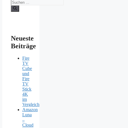
Suchen
nach:
Neueste
Beiträge
Fire
TV
Cube
und
Fire
TV
Stick
4K
im
Vergleich
Amazon
Luna
–
Cloud