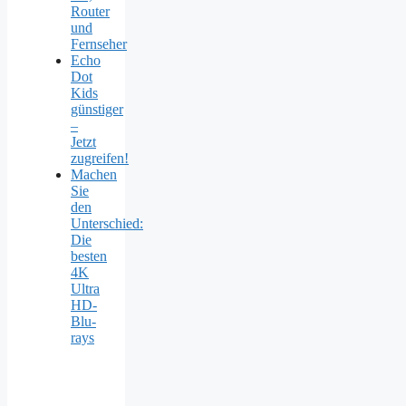
Router
und
Fernseher
Echo
Dot
Kids
günstiger
–
Jetzt
zugreifen!
Machen
Sie
den
Unterschied:
Die
besten
4K
Ultra
HD-
Blu-
rays