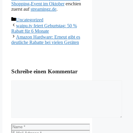
Shopping-Event im Oktober
erschien
zuerst auf
streamingz.de
.
Kategorien
Uncategorized
waipu.tv feiert Geburtstag: 50 %
Rabatt für 6 Monate
Amazon Hardware: Erneut gibt es
deutliche Rabatte bei vielen Geräten
Schreibe einen Kommentar
Kommentar
Name
E-