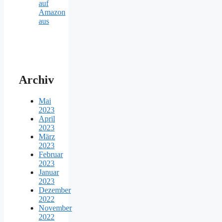
auf
Amazon
aus
Archiv
Mai
2023
April
2023
März
2023
Februar
2023
Januar
2023
Dezember
2022
November
2022