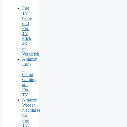
Fire
TV
Cube
und
Fire
TV
Stick
4K
im
Vergleich
Amazon
Luna
–
Cloud
Gaming
auf
Fire
TV
Amazon:
Wieder
Nachlässe
für
Fire
TV,