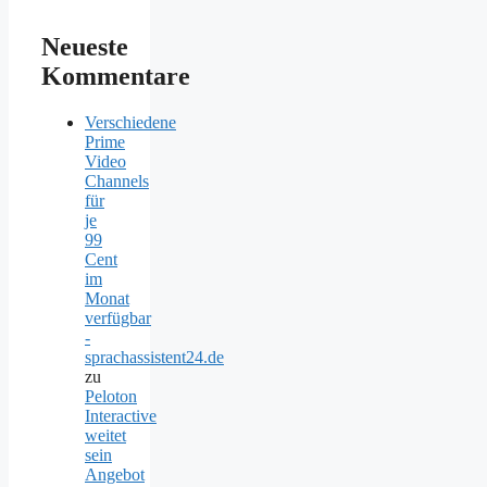
Neueste
Kommentare
Verschiedene
Prime
Video
Channels
für
je
99
Cent
im
Monat
verfügbar
-
sprachassistent24.de
zu
Peloton
Interactive
weitet
sein
Angebot