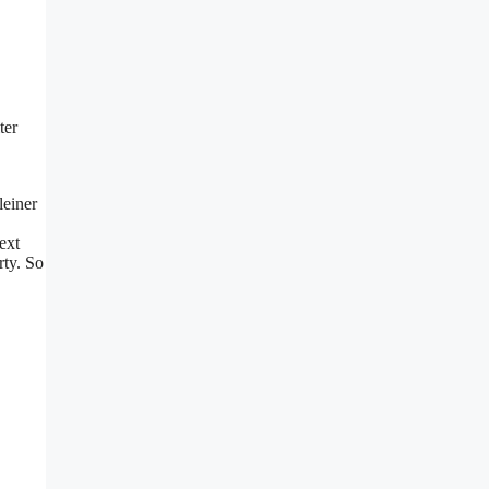
ter
leiner
ext
rty. So