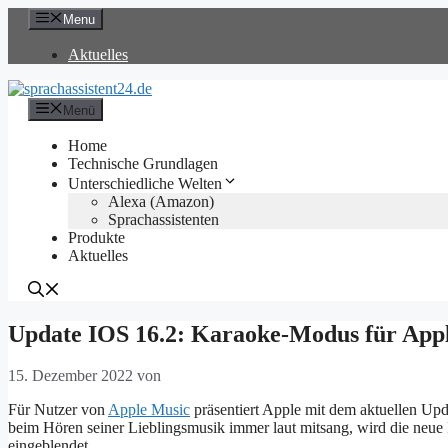
Zum
Menu
Inhalt
springen
Aktuelles
Menü
Home
Technische Grundlagen
Unterschiedliche Welten
Alexa (Amazon)
Sprachassistenten
Produkte
Aktuelles
Update IOS 16.2: Karaoke-Modus für App
15. Dezember 2022
von
Für Nutzer von
Apple Music
präsentiert Apple mit dem aktuellen Upd
beim Hören seiner Lieblingsmusik immer laut mitsang, wird die neue 
eingeblendet.